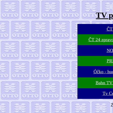
TV p
Č
ČT 24 zpravo
NO
PR
Óčko - hu
Bahn TV
Tv C
Z